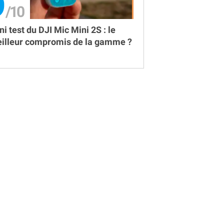
9
ni test du DJI Mic Mini 2S : le
illeur compromis de la gamme ?