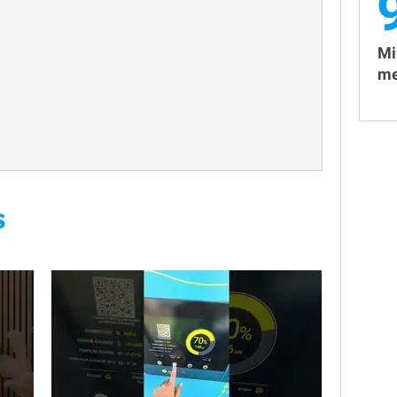
Mi
me
S