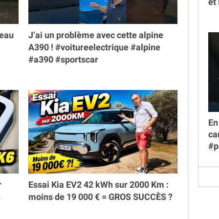
et
veau
J’ai un problème avec cette alpine
A390 ! #voitureelectrique #alpine
#a390 #sportscar
En
ca
#p
r
Essai Kia EV2 42 kWh sur 2000 Km :
h
moins de 19 000 € = GROS SUCCÈS ?