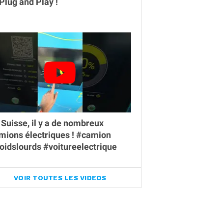
 Plug and Play !
 Suisse, il y a de nombreux
mions électriques ! #camion
oidslourds #voitureelectrique
VOIR TOUTES LES VIDEOS