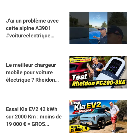
J’ai un problème avec
cette alpine A390 !
#voitureelectrique
#alpine #a390
#sportscar
Le meilleur chargeur
mobile pour voiture
électrique ? Rheidon
Tech PC200 3K6 !
(collaboration)
Essai Kia EV2 42 kWh
sur 2000 Km : moins de
19 000 € = GROS
SUCCÈS ?