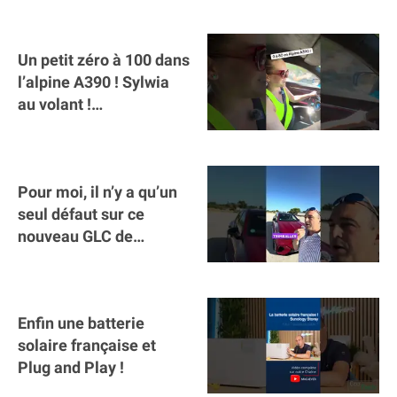
Un petit zéro à 100 dans
l’alpine A390 ￼! Sylwia
au volant !
#voitureelectrique
#alpine #a390
Pour moi, il n’y a qu’un
seul défaut sur ce
nouveau GLC de
Mercedes : il manque la
clé sur téléphone
Enfin une batterie
solaire française et
Plug and Play !