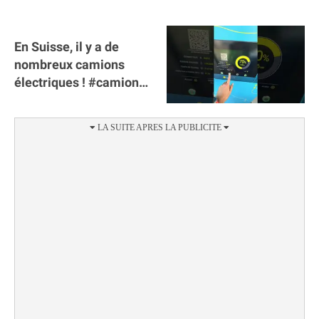
En Suisse, il y a de
nombreux camions
électriques ! #camion
#poidslourds
#voitureelectrique