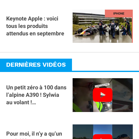
abonnement !
Keynote Apple : voici
tous les produits
attendus en septembre
DERNIÈRES VIDÉOS
Un petit zéro à 100 dans
l’alpine A390 ￼! Sylwia
au volant !
#voitureelectrique
#alpine #a390
Pour moi, il n’y a qu’un