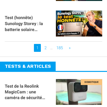
tous les véhicules
électriques de Gironde
Test (honnête)
Sunology Storey : la
batterie solaire
française !
Vous êtes sur la page
1
2
…
185
»
TESTS & ARTICLES
Test de la Reolink
MagicCam : une
caméra de sécurité
magnétique à 59€ sans