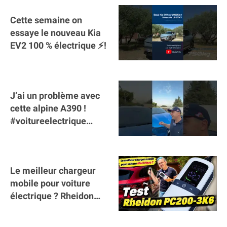
Cette semaine on
essaye le nouveau Kia
EV2 100 % électrique ⚡️!
J’ai un problème avec
cette alpine A390 !
#voitureelectrique
#alpine #a390
#sportscar
Le meilleur chargeur
mobile pour voiture
électrique ? Rheidon
Tech PC200 3K6 !