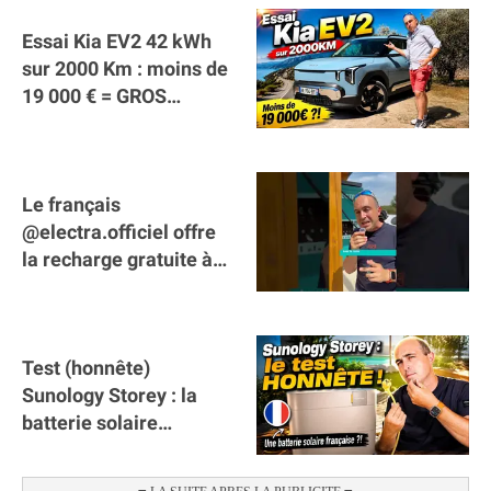
Essai Kia EV2 42 kWh
sur 2000 Km : moins de
19 000 € = GROS
SUCCÈS ?
Le français
@electra.officiel offre
la recharge gratuite à
tous les véhicules
électriques de Gironde
Test (honnête)
Sunology Storey : la
batterie solaire
française !