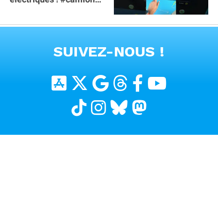
#poidslourds
#voitureelectrique
VOIR TOUTES LES VIDEOS
SUIVEZ-NOUS !