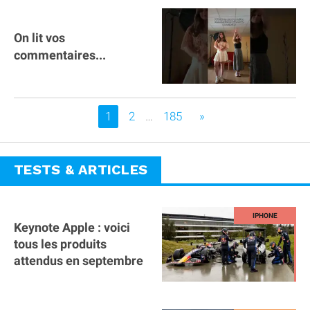
On lit vos
commentaires...
Vous êtes sur la page
1
2
…
185
»
TESTS & ARTICLES
Keynote Apple : voici
tous les produits
attendus en septembre