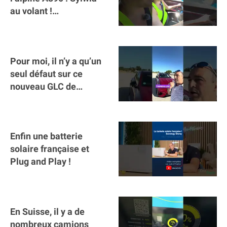
au volant !
#voitureelectrique
#alpine #a390
Pour moi, il n’y a qu’un
seul défaut sur ce
nouveau GLC de
Mercedes : il manque la
clé sur téléphone
Enfin une batterie
solaire française et
Plug and Play !
En Suisse, il y a de
nombreux camions