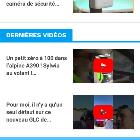
caméra de sécurité
magnétique à 59€ sans
abonnement !
DERNIÈRES VIDÉOS
Un petit zéro à 100 dans
l’alpine A390 ￼! Sylwia
au volant !
#voitureelectrique
#alpine #a390
Pour moi, il n’y a qu’un
seul défaut sur ce
nouveau GLC de
Mercedes : il manque la
clé sur téléphone