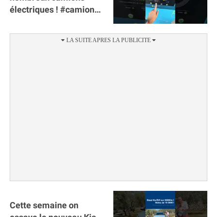
électriques ! #camion
#poidslourds
#voitureelectrique
Cette semaine on