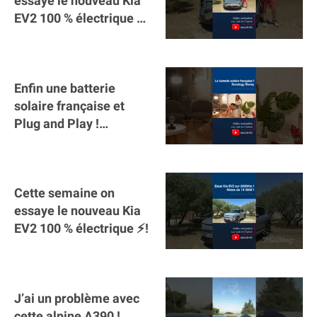
essaye le nouveau Kia
EV2 100 % électrique ⚡️!
Motorisation et
autonomie.
Enfin une batterie
solaire française et
Plug and Play !
#sunology #storey
#batterie @gosunology
Cette semaine on
essaye le nouveau Kia
EV2 100 % électrique ⚡️!
J’ai un problème avec
cette alpine A390 !