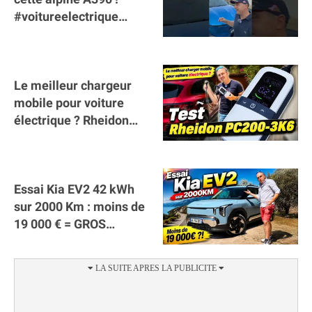
#voitureelectrique
#alpine #a390
#sportscar
Le meilleur chargeur
mobile pour voiture
électrique ? Rheidon
Tech PC200 3K6 !
(collaboration)
Essai Kia EV2 42 kWh
sur 2000 Km : moins de
19 000 € = GROS
SUCCÈS ?