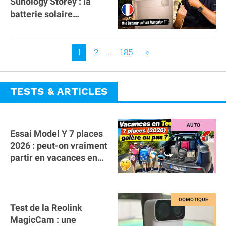
Sunology Storey : la
batterie solaire
française !
Vous êtes sur la page
1
2
…
185
»
TESTS & ARTICLES
Essai Model Y 7 places
2026 : peut-on vraiment
partir en vacances en
famille avec des
bagages ?
Test de la Reolink
MagicCam : une