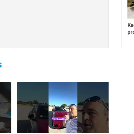
Ke
pr
S