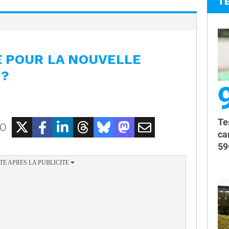
T
 POUR LA NOUVELLE
 ?
Te
EO
ca
59