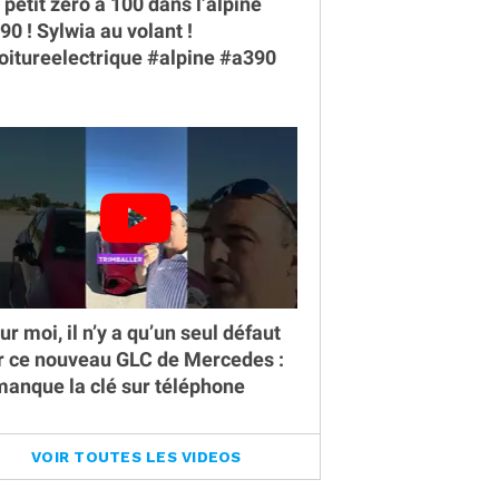
 petit zéro à 100 dans l’alpine
90 ￼! Sylwia au volant !
oitureelectrique #alpine #a390
ur moi, il n’y a qu’un seul défaut
r ce nouveau GLC de Mercedes :
 manque la clé sur téléphone
VOIR TOUTES LES VIDEOS