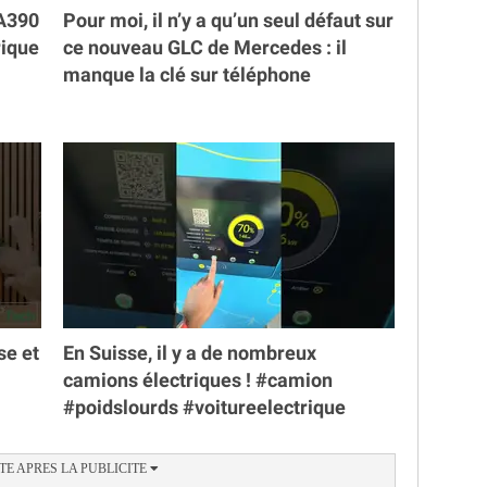
 A390
Pour moi, il n’y a qu’un seul défaut sur
rique
ce nouveau GLC de Mercedes : il
manque la clé sur téléphone
se et
En Suisse, il y a de nombreux
camions électriques ! #camion
#poidslourds #voitureelectrique