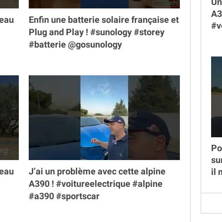
Un
A3
veau
Enfin une batterie solaire française et
#v
Plug and Play ! #sunology #storey
#batterie @gosunology
Po
su
veau
J’ai un problème avec cette alpine
il
A390 ! #voitureelectrique #alpine
#a390 #sportscar