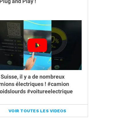
 Plug and Play !
 Suisse, il y a de nombreux
mions électriques ! #camion
oidslourds #voitureelectrique
VOIR TOUTES LES VIDEOS