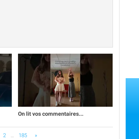

On lit vos commentaires...
s êtes sur la page
2
…
185
»