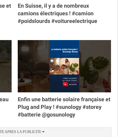
se et
En Suisse, il y a de nombreux
camions électriques ! #camion
#poidslourds #voitureelectrique
veau
Enfin une batterie solaire française et
Plug and Play ! #sunology #storey
#batterie @gosunology