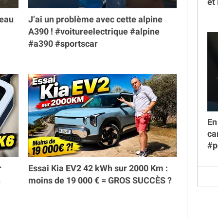
et
veau
J’ai un problème avec cette alpine
A390 ! #voitureelectrique #alpine
#a390 #sportscar
En
ca
#p
r
Essai Kia EV2 42 kWh sur 2000 Km :
h
moins de 19 000 € = GROS SUCCÈS ?