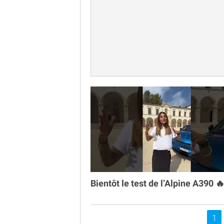
Bientôt le test de l’Alpine A390 
Vou
1