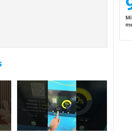
Mi
me
S