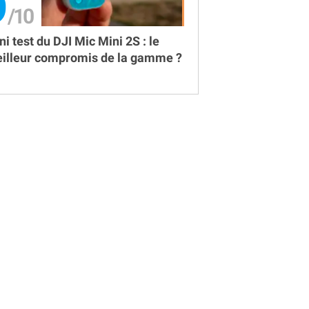
9
ni test du DJI Mic Mini 2S : le
illeur compromis de la gamme ?