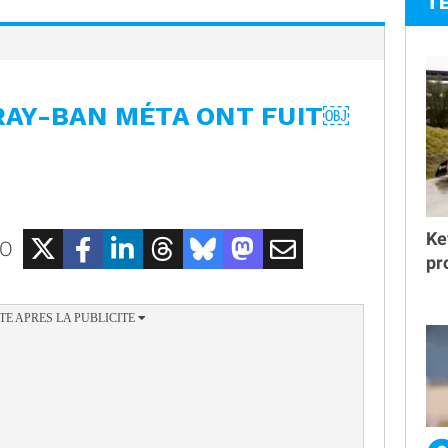
T
RAY-BAN MÉTA ONT FUIT￼
Ke
EO
pr