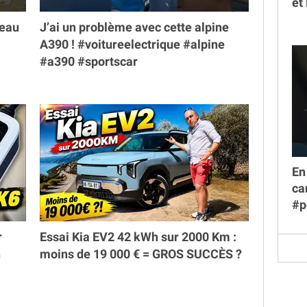
et
veau
J’ai un problème avec cette alpine
A390 ! #voitureelectrique #alpine
#a390 #sportscar
En
ca
#p
r
Essai Kia EV2 42 kWh sur 2000 Km :
h
moins de 19 000 € = GROS SUCCÈS ?