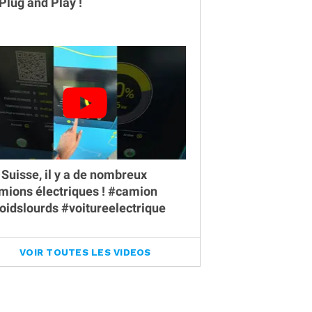
 Plug and Play !
 Suisse, il y a de nombreux
mions électriques ! #camion
oidslourds #voitureelectrique
VOIR TOUTES LES VIDEOS