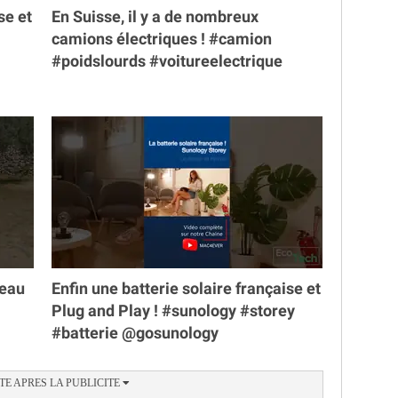
se et
En Suisse, il y a de nombreux
camions électriques ! #camion
#poidslourds #voitureelectrique
veau
Enfin une batterie solaire française et
Plug and Play ! #sunology #storey
#batterie @gosunology