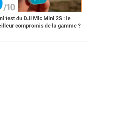
9
ni test du DJI Mic Mini 2S : le
illeur compromis de la gamme ?