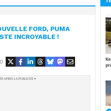
T
OUVELLE FORD, PUMA
STE INCROYABLE !
Ke
EO
pr