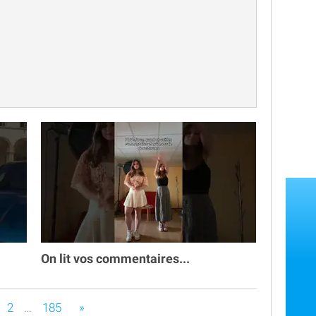

On lit vos commentaires...
s êtes sur la page
2
…
185
»