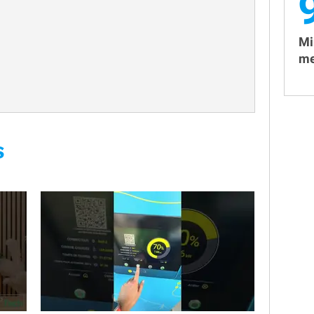
Mi
me
S