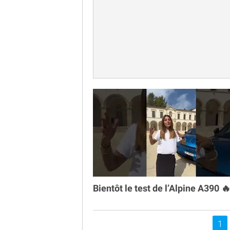
Bientôt le test de l’Alpine A390 
Vou
1