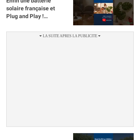
Enfin une batterie
solaire française et
Plug and Play !
#sunology #storey
#batterie @gosunology