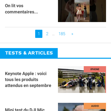
On lit vos
commentaires...
Vous êtes sur la page
1
2
…
185
»
TESTS & ARTICLES
Keynote Apple : voici
tous les produits
attendus en septembre
Mini test du DJI Mic