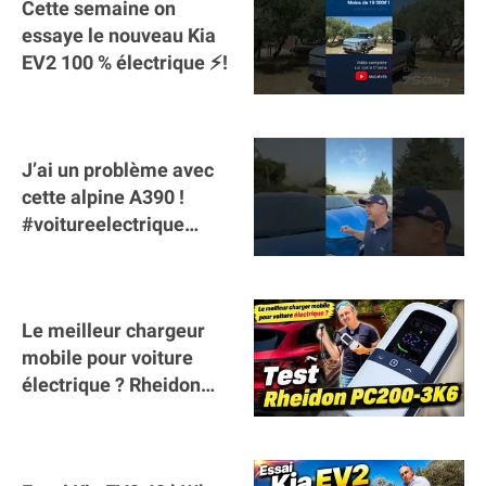
Cette semaine on
essaye le nouveau Kia
EV2 100 % électrique ⚡️!
J’ai un problème avec
cette alpine A390 !
#voitureelectrique
#alpine #a390
#sportscar
Le meilleur chargeur
mobile pour voiture
électrique ? Rheidon
Tech PC200 3K6 !