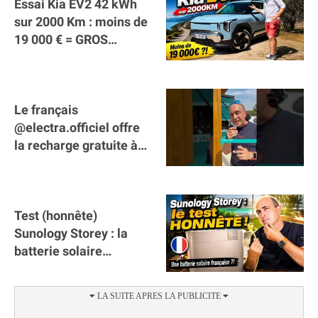
Essai Kia EV2 42 kWh
sur 2000 Km : moins de
19 000 € = GROS
SUCCÈS ?
Le français
@electra.officiel offre
la recharge gratuite à
tous les véhicules
électriques de Gironde
Test (honnête)
Sunology Storey : la
batterie solaire
française !