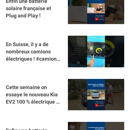
Enfin une batterie
solaire française et
Plug and Play !
En Suisse, il y a de
nombreux camions
électriques ! #camion
#poidslourds
#voitureelectrique
Cette semaine on
essaye le nouveau Kia
EV2 100 % électrique ⚡️!
Motorisation et
autonomie.