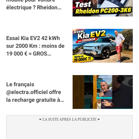
électrique ? Rheidon
Tech PC200 3K6 !
Essai Kia EV2 42 kWh
sur 2000 Km : moins de
19 000 € = GROS
SUCCÈS ?
Le français
@electra.officiel offre
la recharge gratuite à
tous les véhicules
électriques de Gironde