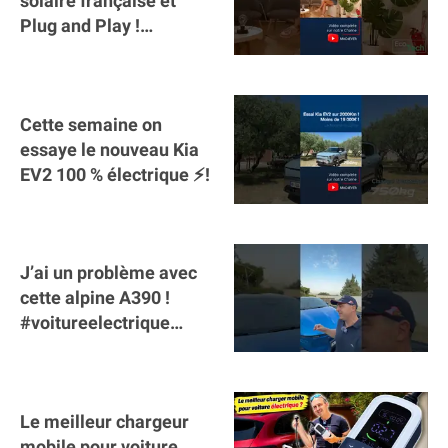
solaire française et
Plug and Play !
#sunology #storey
#batterie @gosunology
Cette semaine on
essaye le nouveau Kia
EV2 100 % électrique ⚡️!
J’ai un problème avec
cette alpine A390 !
#voitureelectrique
#alpine #a390
#sportscar
Le meilleur chargeur
mobile pour voiture