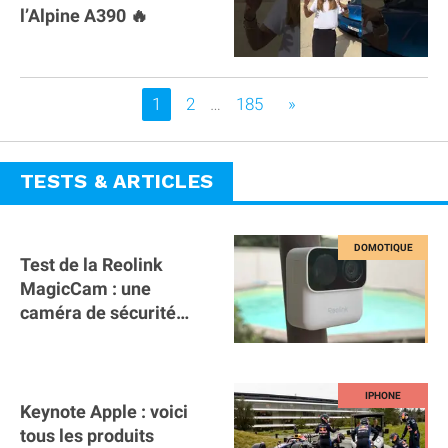
l’Alpine A390 🔥
Vous êtes sur la page
1
2
…
185
»
TESTS & ARTICLES
Test de la Reolink
MagicCam : une
caméra de sécurité
magnétique à 59€ sans
abonnement !
Keynote Apple : voici
tous les produits