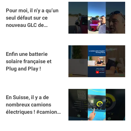
Pour moi, il n’y a qu’un
seul défaut sur ce
nouveau GLC de
Mercedes : il manque la
clé sur téléphone
Enfin une batterie
solaire française et
Plug and Play !
En Suisse, il y a de
nombreux camions
électriques ! #camion
#poidslourds
#voitureelectrique