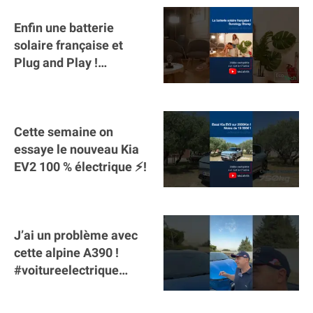
Enfin une batterie
solaire française et
Plug and Play !
#sunology #storey
#batterie @gosunology
Cette semaine on
essaye le nouveau Kia
EV2 100 % électrique ⚡️!
J’ai un problème avec
cette alpine A390 !
#voitureelectrique
#alpine #a390
#sportscar