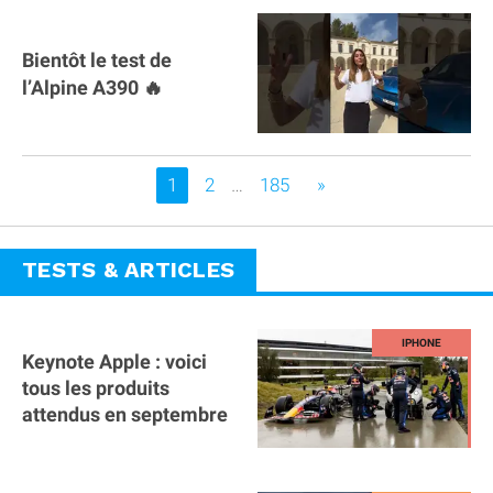
Bientôt le test de
l’Alpine A390 🔥
Vous êtes sur la page
1
2
…
185
»
TESTS & ARTICLES
Keynote Apple : voici
tous les produits
attendus en septembre