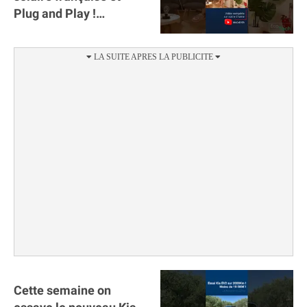
Plug and Play !
#sunology #storey
#batterie @gosunology
Cette semaine on