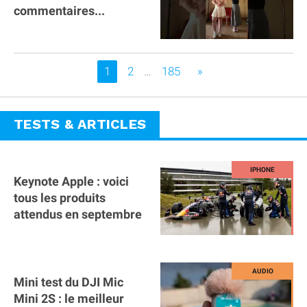
commentaires...
Vous êtes sur la page
1
2
…
185
»
TESTS & ARTICLES
Keynote Apple : voici
tous les produits
attendus en septembre
Mini test du DJI Mic
Mini 2S : le meilleur