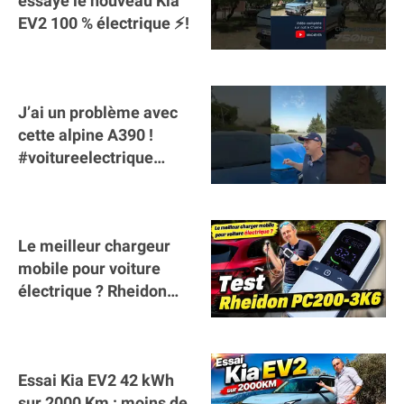
essaye le nouveau Kia
EV2 100 % électrique ⚡️!
J’ai un problème avec
cette alpine A390 !
#voitureelectrique
#alpine #a390
#sportscar
Le meilleur chargeur
mobile pour voiture
électrique ? Rheidon
Tech PC200 3K6 !
Essai Kia EV2 42 kWh
sur 2000 Km : moins de