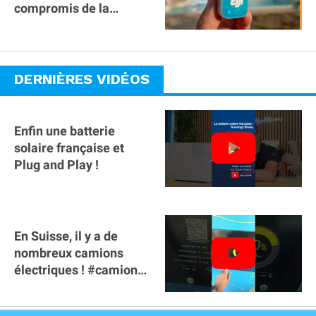
compromis de la
gamme ?
DERNIÈRES VIDÉOS
Enfin une batterie
solaire française et
Plug and Play !
En Suisse, il y a de
nombreux camions
électriques ! #camion
#poidslourds
#voitureelectrique