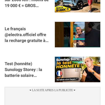
19 000 € = GROS
SUCCÈS ?
Le français
@electra.officiel offre
la recharge gratuite à
tous les véhicules
électriques de Gironde
Test (honnête)
Sunology Storey : la
batterie solaire
française !