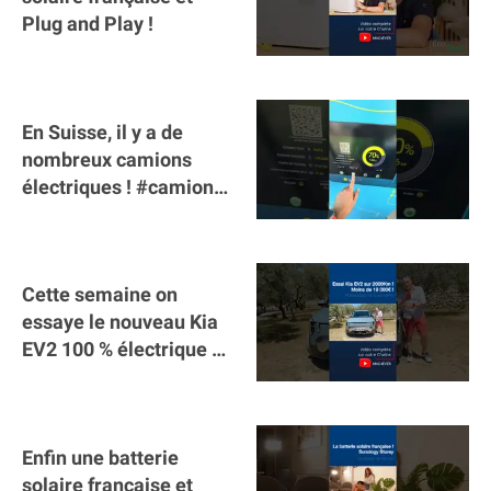
Plug and Play !
En Suisse, il y a de
nombreux camions
électriques ! #camion
#poidslourds
#voitureelectrique
Cette semaine on
essaye le nouveau Kia
EV2 100 % électrique ⚡️!
Motorisation et
autonomie.
Enfin une batterie
solaire française et