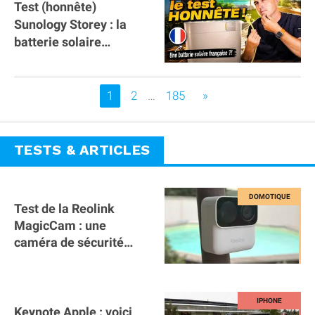
Test (honnête)
Sunology Storey : la
batterie solaire
française !
Vous êtes sur la page
1
2
…
185
»
TESTS & ARTICLES
Test de la Reolink
MagicCam : une
caméra de sécurité
magnétique à 59€ sans
abonnement !
Keynote Apple : voici