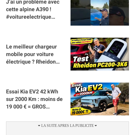
J’ai un problème avec
cette alpine A390 !
#voitureelectrique
#alpine #a390
#sportscar
Le meilleur chargeur
mobile pour voiture
électrique ? Rheidon
Tech PC200 3K6 !
(collaboration)
Essai Kia EV2 42 kWh
sur 2000 Km : moins de
19 000 € = GROS
SUCCÈS ?