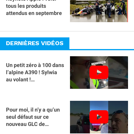
tous les produits
attendus en septembre
DERNIÈRES VIDÉOS
Un petit zéro à 100 dans
l’alpine A390 ￼! Sylwia
au volant !
#voitureelectrique
#alpine #a390
Pour moi, il n’y a qu’un
seul défaut sur ce
nouveau GLC de
Mercedes : il manque la