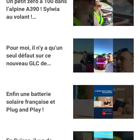
Un petit zéro à 100 dans
l’alpine A390 ￼! Sylwia
au volant !
#voitureelectrique
#alpine #a390
Pour moi, il n’y a qu’un
seul défaut sur ce
nouveau GLC de
Mercedes : il manque la
clé sur téléphone
Enfin une batterie
solaire française et
Plug and Play !