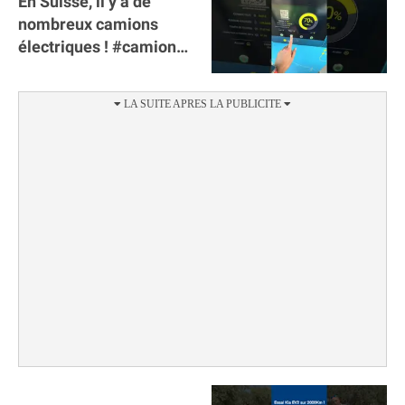
En Suisse, il y a de
nombreux camions
électriques ! #camion
#poidslourds
#voitureelectrique