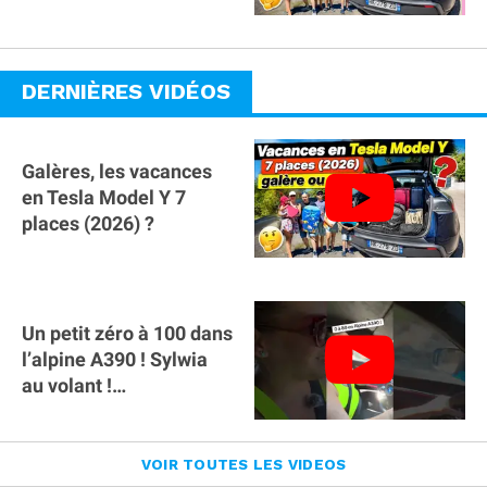
famille avec des
bagages ?
DERNIÈRES VIDÉOS
Galères, les vacances
en Tesla Model Y 7
places (2026) ?
Un petit zéro à 100 dans
l’alpine A390 ￼! Sylwia
au volant !
#voitureelectrique
#alpine #a390
VOIR TOUTES LES VIDEOS