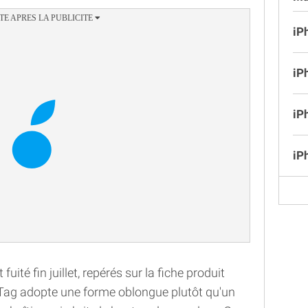
iP
iP
iP
iP
ité fin juillet, repérés sur la fiche produit
l Tag adopte une forme oblongue plutôt qu'un