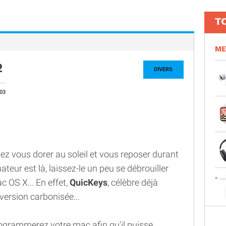
T
ME
2
DIVERS
03
z vous dorer au soleil et vous reposer durant
eur est là, laissez-le un peu se débrouiller
c OS X... En effet,
QuicKeys
, célèbre déjà
version carbonisée...
rogrammerez votre mac afin qu'il puisse