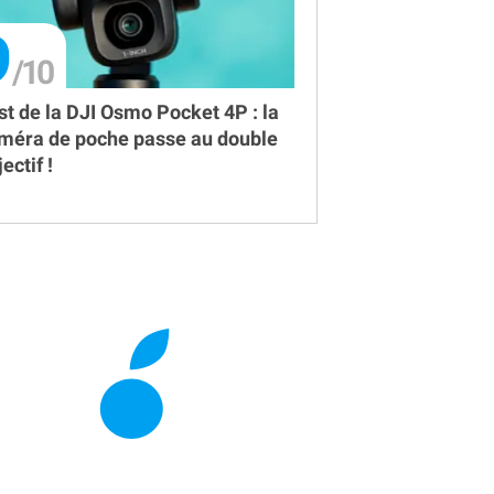
9
st de la DJI Osmo Pocket 4P : la
méra de poche passe au double
ectif !