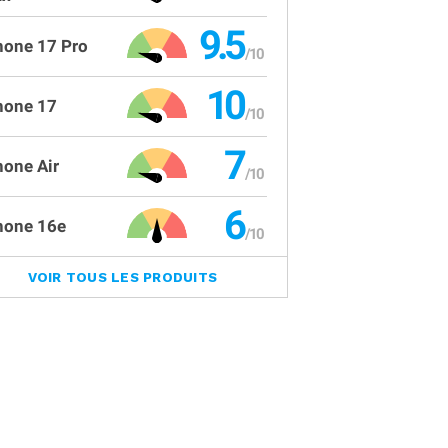
9.5
hone 17 Pro
10
hone 17
7
hone Air
6
hone 16e
VOIR TOUS LES PRODUITS