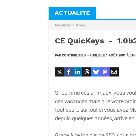
ACTUALITÉ
Mac4Ever
Divers
CE QuicKeys - 1.0b
PAR
CONTRIBUTEUR
- PUBLIÉ LE
1 AOÛT 2001
À 01H
Si, comme ces animaux, vous voule
ces vacances mais que votre ordinat
tout seul... surtout si vous avez Ma
depuis quelques années, arrive en 
Grace à ce logiciel de $50, vous p