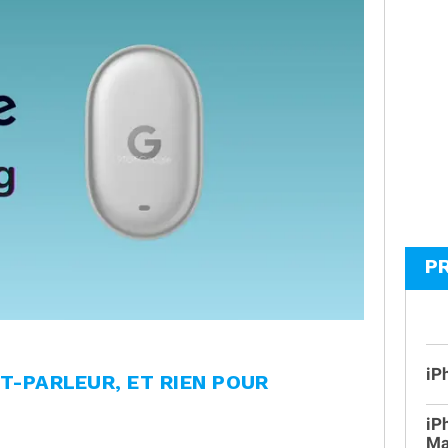
P
iP
T-PARLEUR, ET RIEN POUR
iP
Ma