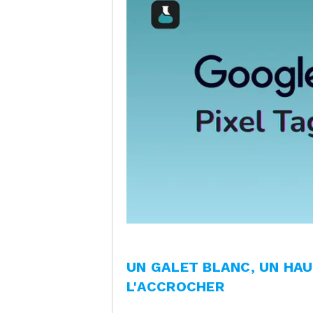
UN GALET BLANC, UN HAU
L'ACCROCHER