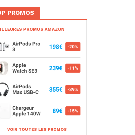
OP PROMOS
ILLEURES PROMOS AMAZON
AirPods Pro
198€
-20%
3
Apple
239€
-11%
Watch SE3
AirPods
355€
-39%
Max USB-C
Chargeur
89€
-15%
Apple 140W
VOIR TOUTES LES PROMOS