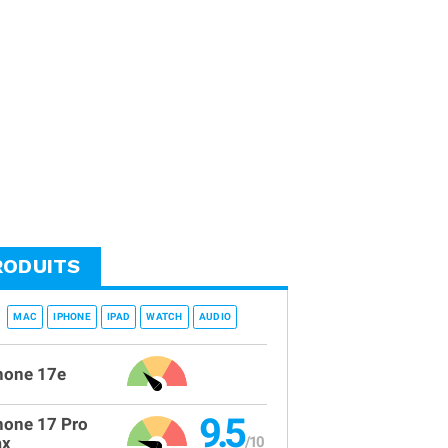
RODUITS
MAC
IPHONE
IPAD
WATCH
AUDIO
hone 17e
9.5
hone 17 Pro
x