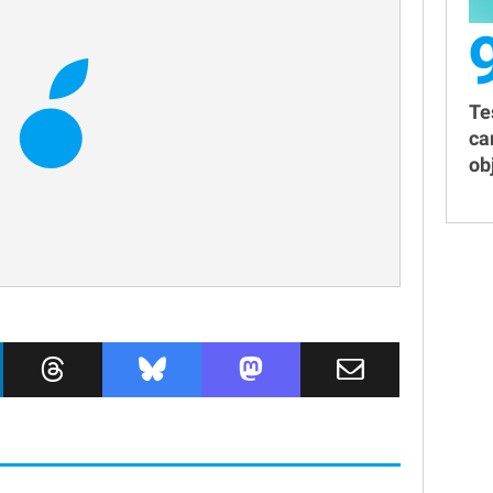
Te
ca
obj