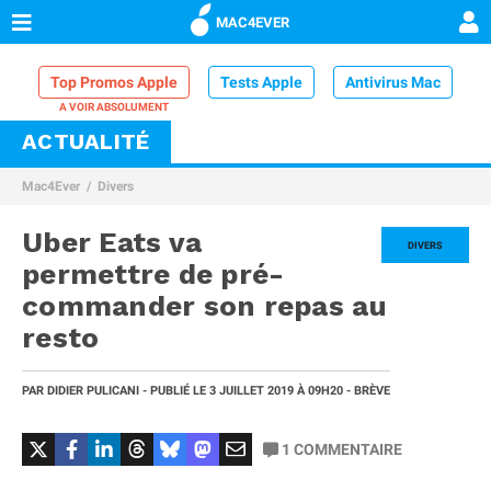
MAC4EVER
Top Promos Apple
Tests Apple
Antivirus Mac
ACTUALITÉ
VPN Mac
Chargeur iPhone
Nettoyeur Mac
Mac4Ever
Divers
Comparatif iPhone
Dock Thunderbolt
Uber Eats va
DIVERS
permettre de pré-
commander son repas au
resto
PAR
DIDIER PULICANI
- PUBLIÉ LE
3 JUILLET 2019
À 09H20
- BRÈVE
1
COMMENTAIRE