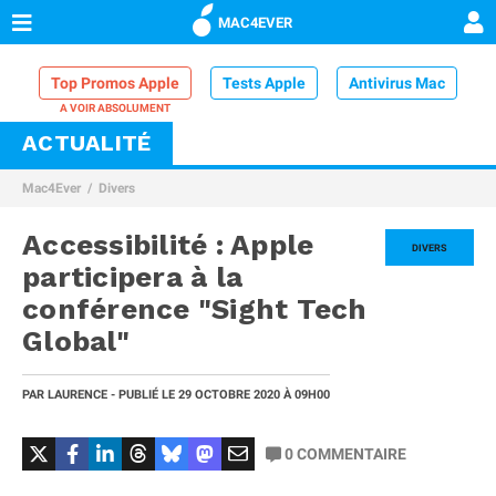
MAC4EVER
Top Promos Apple
Tests Apple
Antivirus Mac
ACTUALITÉ
VPN Mac
Chargeur iPhone
Nettoyeur Mac
Mac4Ever
Divers
Comparatif iPhone
Dock Thunderbolt
Accessibilité : Apple
DIVERS
participera à la
conférence "Sight Tech
Global"
PAR
LAURENCE
- PUBLIÉ LE
29 OCTOBRE 2020
À 09H00
0
COMMENTAIRE