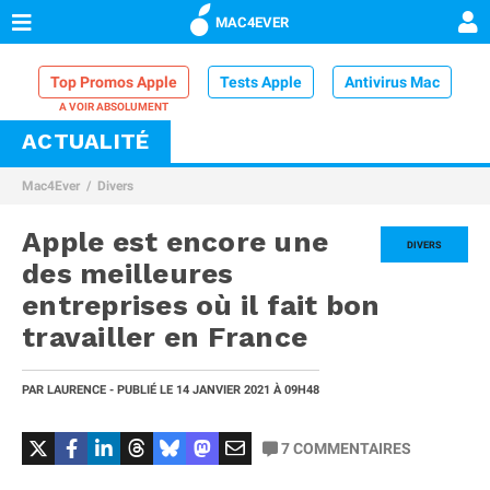
MAC4EVER
Top Promos Apple
Tests Apple
Antivirus Mac
ACTUALITÉ
VPN Mac
Chargeur iPhone
Nettoyeur Mac
Mac4Ever
Divers
Comparatif iPhone
Dock Thunderbolt
Apple est encore une
DIVERS
des meilleures
entreprises où il fait bon
travailler en France
PAR
LAURENCE
- PUBLIÉ LE
14 JANVIER 2021
À 09H48
7
COMMENTAIRES