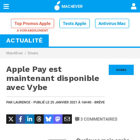
MAC4EVER
Top Promos Apple
Tests Apple
Antivirus Mac
ACTUALITÉ
VPN Mac
Chargeur iPhone
Nettoyeur Mac
Mac4Ever
Divers
Comparatif iPhone
Dock Thunderbolt
Apple Pay est
DIVERS
maintenant disponible
avec Vybe
PAR
LAURENCE
- PUBLIÉ LE
25 JANVIER 2021
À 16H40
- BRÈVE
3
COMMENTAIRES