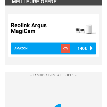
MEILLEURE OFFRE
Reolink Argus
MagiCam
140€
AMAZON
-7%