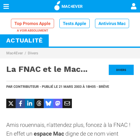
MAC4EVER
Top Promos Apple
Tests Apple
Antivirus Mac
ACTUALITÉ
VPN Mac
Chargeur iPhone
Nettoyeur Mac
Mac4Ever
Divers
Comparatif iPhone
Dock Thunderbolt
La FNAC et le Mac...
DIVERS
PAR
CONTRIBUTEUR
- PUBLIÉ LE
21 MARS 2003
À 18H05
- BRÈVE
Amis rouennais, n'attendez plus, foncez à la FNAC !
En effet un
espace Mac
digne de ce nom vient