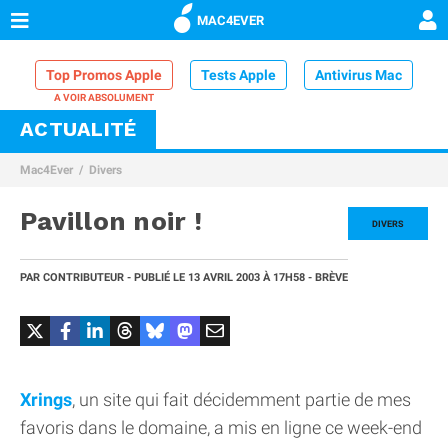
MAC4EVER
Top Promos Apple
Tests Apple
Antivirus Mac
ACTUALITÉ
VPN Mac
Chargeur iPhone
Nettoyeur Mac
Mac4Ever
Divers
Comparatif iPhone
Dock Thunderbolt
Pavillon noir !
DIVERS
PAR
CONTRIBUTEUR
- PUBLIÉ LE
13 AVRIL 2003
À 17H58
- BRÈVE
Xrings
, un site qui fait décidemment partie de mes
favoris dans le domaine, a mis en ligne ce week-end