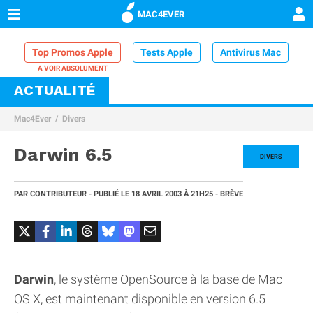
MAC4EVER
Top Promos Apple
Tests Apple
Antivirus Mac
ACTUALITÉ
VPN Mac
Chargeur iPhone
Nettoyeur Mac
Mac4Ever
Divers
Comparatif iPhone
Dock Thunderbolt
Darwin 6.5
DIVERS
PAR
CONTRIBUTEUR
- PUBLIÉ LE
18 AVRIL 2003
À 21H25
- BRÈVE
Darwin
, le système OpenSource à la base de Mac
OS X, est maintenant disponible en version 6.5