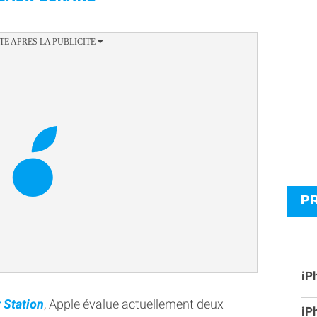
P
iP
t Station
, Apple évalue actuellement deux
iP