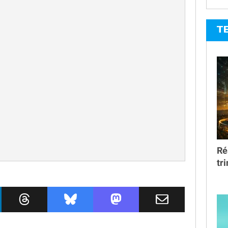
T
Ré
tr