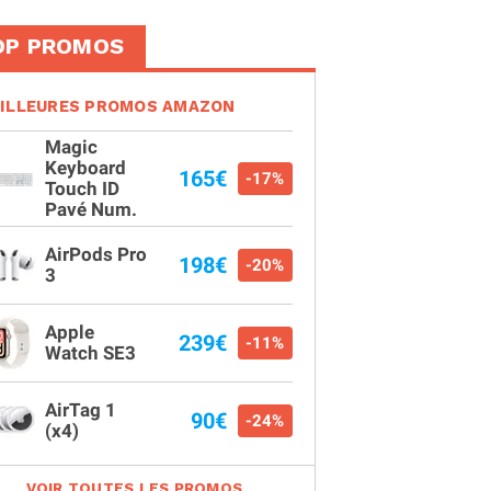
OP PROMOS
ILLEURES PROMOS AMAZON
Magic
Keyboard
165€
-17%
Touch ID
Pavé Num.
AirPods Pro
198€
-20%
3
Apple
239€
-11%
Watch SE3
AirTag 1
90€
-24%
(x4)
VOIR TOUTES LES PROMOS