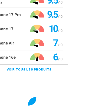
9.5
x
9.5
hone 17 Pro
10
hone 17
7
hone Air
6
hone 16e
VOIR TOUS LES PRODUITS