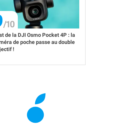
9
st de la DJI Osmo Pocket 4P : la
méra de poche passe au double
ectif !