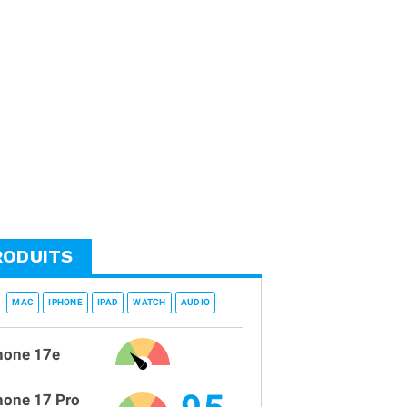
RODUITS
MAC
IPHONE
IPAD
WATCH
AUDIO
hone 17e
hone 17 Pro