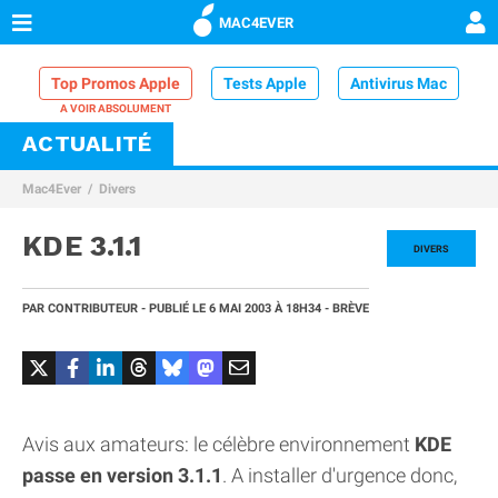
MAC4EVER
Top Promos Apple
Tests Apple
Antivirus Mac
ACTUALITÉ
VPN Mac
Chargeur iPhone
Nettoyeur Mac
Mac4Ever
Divers
Comparatif iPhone
Dock Thunderbolt
KDE 3.1.1
DIVERS
PAR
CONTRIBUTEUR
- PUBLIÉ LE
6 MAI 2003
À 18H34
- BRÈVE
Avis aux amateurs: le célèbre environnement
KDE
passe en version 3.1.1
. A installer d'urgence donc,