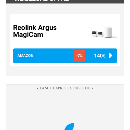
Reolink Argus
MagiCam
140€
AMAZON
-7%