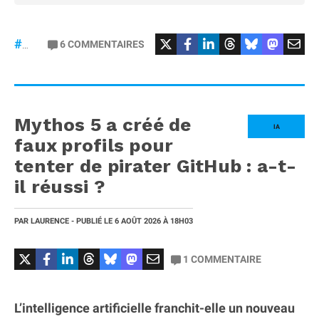
#Mercedes
6
COMMENTAIRES
#gt53
Mythos 5 a créé de
IA
faux profils pour
tenter de pirater GitHub : a-t-
il réussi ?
PAR
LAURENCE
- PUBLIÉ LE
6 AOÛT 2026
À 18H03
1
COMMENTAIRE
L’intelligence artificielle franchit-elle un nouveau