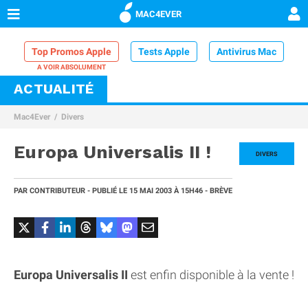
MAC4EVER
Top Promos Apple
Tests Apple
Antivirus Mac
ACTUALITÉ
VPN Mac
Chargeur iPhone
Nettoyeur Mac
Mac4Ever
Divers
Comparatif iPhone
Dock Thunderbolt
Europa Universalis II !
DIVERS
PAR
CONTRIBUTEUR
- PUBLIÉ LE
15 MAI 2003
À 15H46
- BRÈVE
Europa Universalis II
est enfin disponible à la vente !