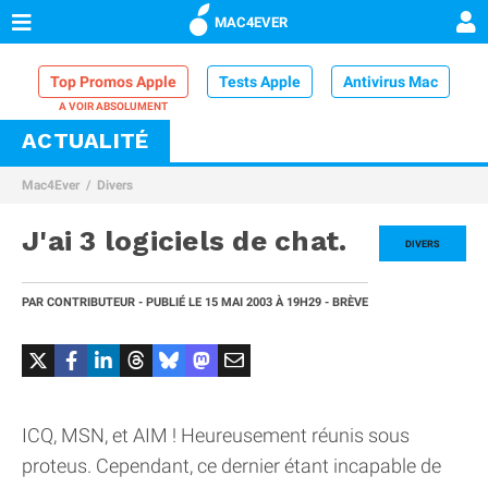
MAC4EVER
Top Promos Apple
Tests Apple
Antivirus Mac
ACTUALITÉ
VPN Mac
Chargeur iPhone
Nettoyeur Mac
Mac4Ever
Divers
Comparatif iPhone
Dock Thunderbolt
J'ai 3 logiciels de chat.
DIVERS
PAR
CONTRIBUTEUR
- PUBLIÉ LE
15 MAI 2003
À 19H29
- BRÈVE
ICQ, MSN, et AIM ! Heureusement réunis sous
proteus. Cependant, ce dernier étant incapable de