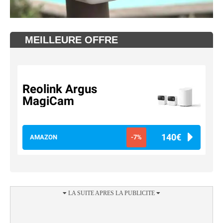
MEILLEURE OFFRE
Reolink Argus
MagiCam
140€
AMAZON
-7%