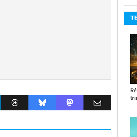
T
Ré
tr