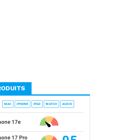
RODUITS
MAC
IPHONE
IPAD
WATCH
AUDIO
hone 17e
hone 17 Pro