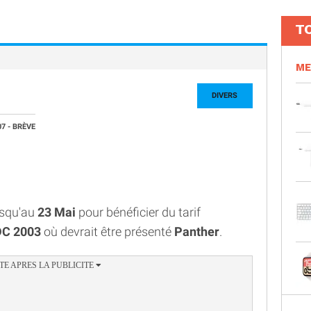
T
ME
DIVERS
07
- BRÈVE
usqu'au
23 Mai
pour bénéficier du tarif
C 2003
où devrait être présenté
Panther
.