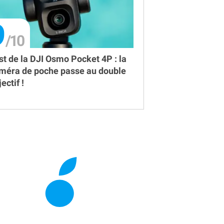
9
st de la DJI Osmo Pocket 4P : la
méra de poche passe au double
ectif !