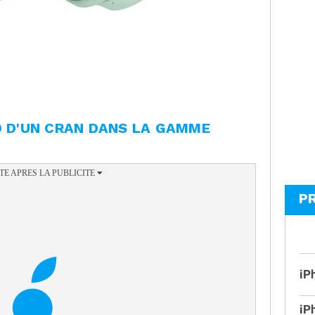
D D'UN CRAN DANS LA GAMME
P
iP
iP