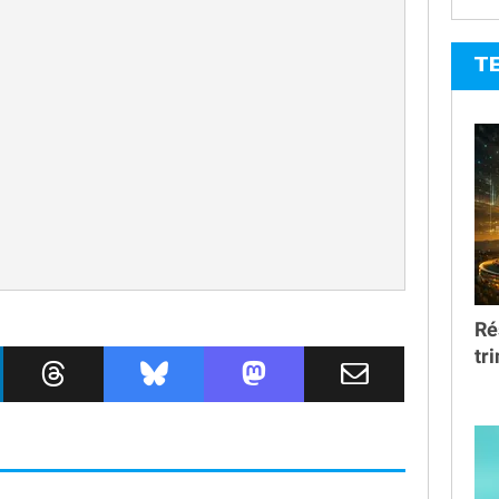
T
Ré
tr