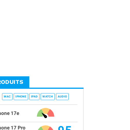
RODUITS
MAC
IPHONE
IPAD
WATCH
AUDIO
hone 17e
hone 17 Pro