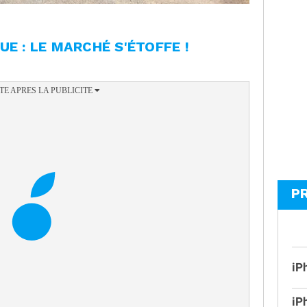
E : LE MARCHÉ S'ÉTOFFE !
P
iP
iP