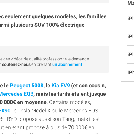
Ma
ec seulement quelques modèles, les familles
iP
armi plusieurs SUV 100% électrique
iP
iP
e des vidéos de qualité professionnelle demande
rs
soutenez-nous
en prenant
un abonnement
.
iP
ue le
Peugeot 5008
, le
Kia EV9
(et son cousin,
Mercedes EQB
, mais les tarifs étaient jusque
 60 000€ en moyenne
. Certains modèles,
EX90
, le Tesla Model X ou le Mercedes EQS
! BYD propose aussi son Tang, mais il est
tout en étant proposé à plus de 70 000€ en