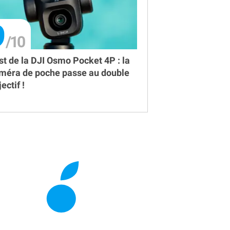
9
st de la DJI Osmo Pocket 4P : la
méra de poche passe au double
ectif !