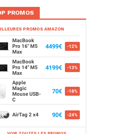
OP PROMOS
ILLEURES PROMOS AMAZON
MacBook
4499€
Pro 16" M5
-12%
Max
MacBook
4199€
Pro 14" M5
-13%
Max
Apple
Magic
70€
-18%
Mouse USB-
C
90€
AirTag 2 x4
-24%
VOIR TOUTES LES PROMOS