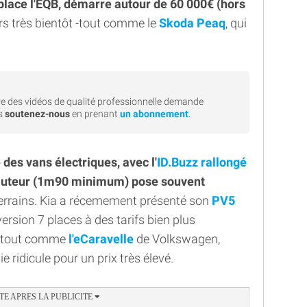
place l'EQB, démarre autour de 60 000€ (hors
eurs très bientôt -tout comme le
Skoda Peaq
, qui
e des vidéos de qualité professionnelle demande
rs
soutenez-nous
en prenant
un abonnement
.
 des vans électriques, avec l'
ID.Buzz rallongé
hauteur (1m90 minimum) pose souvent
errains. Kia a récemement présenté son
PV5
 version 7 places à des tarifs bien plus
), tout comme
l'eCaravelle
de Volkswagen,
 ridicule pour un prix très élevé.