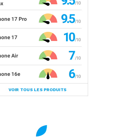
9.5
x
9.5
hone 17 Pro
10
hone 17
7
hone Air
6
hone 16e
VOIR TOUS LES PRODUITS