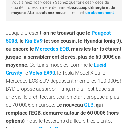
Vous aimez nos videos ? Sachez que faire des vidéos de
qualité professionnelle demande
beaucoup d'énergie et de
moyens
. Alors
soutenez-nous
en prenant
un abonnement
.
Jusqu'à présent,
on ne trouvait que le
Peugeot
5008
, le
Kia EV9
(et son cousin, le Hyundai Ioniq 9),
ou encore le
Mercedes EQB
, mais les tarifs étaient
jusque là sensiblement élevés, plus de 60 000€ en
moyenne
. Certains modèles, comme le
Lucid
Gravity
, le
Volvo EX90
, le Tesla Model X ou le
Mercedes EQS SUV dépassent même les 100 000€ !
BYD propose aussi son Tang, mais il est basé sur
une vieille architecture tout en étant proposé à plus
de 70 000€ en Europe.
Le nouveau
GLB
, qui
remplace l'EQB, démarre autour de 60 000€ (hors
options)
, nous le testerons d'ailleurs très bientôt -