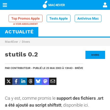
MAC4EVER
Top Promos Apple
Tests Apple
Antivirus Mac
ACTUALITÉ
VPN Mac
Chargeur iPhone
Nettoyeur Mac
Mac4Ever
Divers
Comparatif iPhone
Dock Thunderbolt
stutils 0.2
DIVERS
PAR
CONTRIBUTEUR
- PUBLIÉ LE
25 MAI 2003
À 13H43
- BRÈVE
Ca y est, comme promis le
support des fichiers .srt
a été ajouté au script shiftstt
, disponible ici.