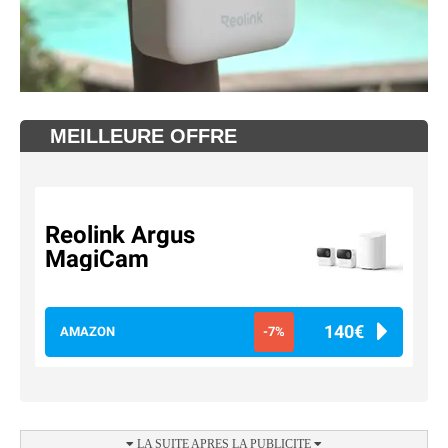
MEILLEURE OFFRE
Reolink Argus
MagiCam
140€
AMAZON
-7%