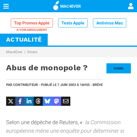
MAC4EVER
Top Promos Apple
Tests Apple
Antivirus Mac
ACTUALITÉ
VPN Mac
Chargeur iPhone
Nettoyeur Mac
Mac4Ever
Divers
Comparatif iPhone
Dock Thunderbolt
Abus de monopole ?
DIVERS
PAR
CONTRIBUTEUR
- PUBLIÉ LE
7 JUIN 2003
À 16H55
- BRÈVE
Selon une dépèche de Reuters,
la Commission
européenne mène une enquête pour déterminer si