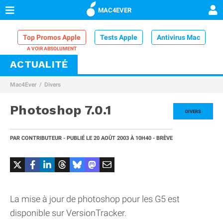
MAC4EVER
Top Promos Apple
Tests Apple
Antivirus Mac
ACTUALITÉ
VPN Mac
Chargeur iPhone
Nettoyeur Mac
Mac4Ever
Divers
Comparatif iPhone
Dock Thunderbolt
Photoshop 7.0.1
DIVERS
PAR
CONTRIBUTEUR
- PUBLIÉ LE
20 AOÛT 2003
À 10H40
- BRÈVE
La mise à jour de photoshop pour les G5 est
disponible sur VersionTracker.