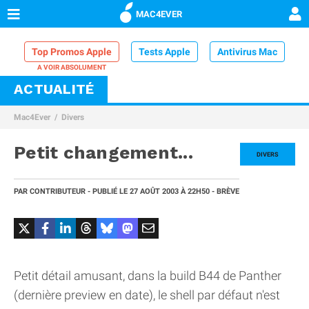
MAC4EVER
Top Promos Apple
Tests Apple
Antivirus Mac
ACTUALITÉ
VPN Mac
Chargeur iPhone
Nettoyeur Mac
Mac4Ever
Divers
Comparatif iPhone
Dock Thunderbolt
Petit changement...
DIVERS
PAR
CONTRIBUTEUR
- PUBLIÉ LE
27 AOÛT 2003
À 22H50
- BRÈVE
Petit détail amusant, dans la build B44 de Panther
(dernière preview en date), le shell par défaut n'est