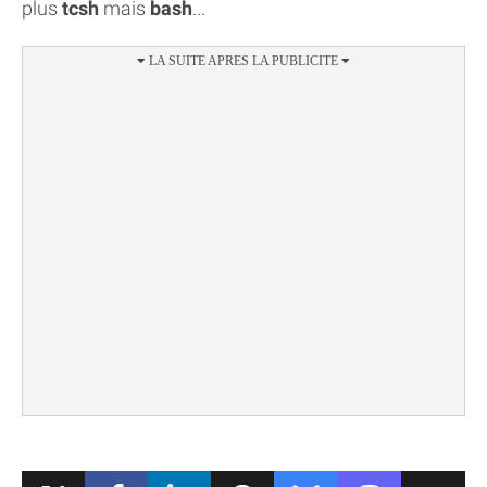
plus
tcsh
mais
bash
...