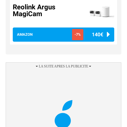
Reolink Argus
MagiCam
140€
AMAZON
-7%