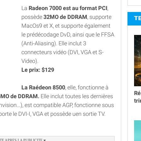
La
Radeon 7000 est au format PCI
,
possède
32MO de DDRAM
, supporte
T
MacOs9 et X, et supporte également
le prédécodage DvD, ainsi que le FFSA
(Anti-Aliasing). Elle inclut 3
connecteurs vidéo (DVI, VGA et S-
Video).
Le prix: $129
La Raédeon 8500
, elle, fonctionne à
Ré
4MO de DDRAM.
Elle inclut toutes les dernières
tr
vision...), est compatible AGP, fonctionne sous
orte le DVI-I, VGA et possède uen sortie TV.