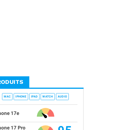
RODUITS
MAC
IPHONE
IPAD
WATCH
AUDIO
hone 17e
hone 17 Pro