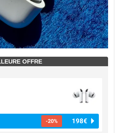
LLEURE OFFRE
198€
-20%