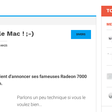
T
ME
e Mac ! ;-)
DIVERS
14H25
vient d'annoncer ses fameuses Radeon 7000
h.
Parlons un peu technique si vous le
voulez bien...