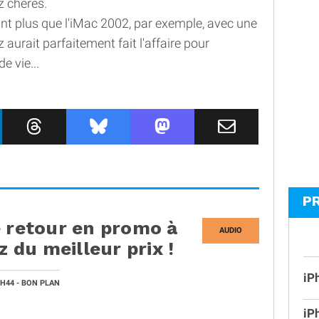
z chères.
t plus que l'iMac 2002, par exemple, avec une
urait parfaitement fait l'affaire pour
 vie...
P
e retour en promo à
AUDIO
z du meilleur prix !
iP
4H44
- BON PLAN
iP