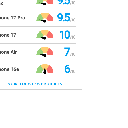
9.5
x
9.5
hone 17 Pro
10
hone 17
7
hone Air
6
hone 16e
VOIR TOUS LES PRODUITS