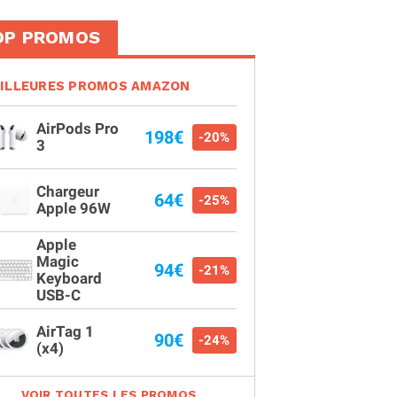
OP PROMOS
ILLEURES PROMOS AMAZON
AirPods Pro
198€
-20%
3
Chargeur
64€
-25%
Apple 96W
Apple
Magic
94€
-21%
Keyboard
USB-C
AirTag 1
90€
-24%
(x4)
VOIR TOUTES LES PROMOS