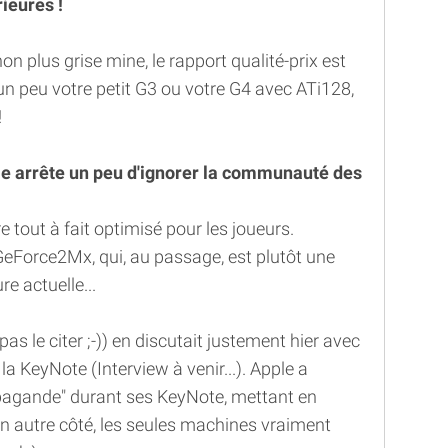
ieures !
on plus grise mine, le rapport qualité-prix est
 un peu votre petit G3 ou votre G4 avec ATi128,
!
e arrête un peu d'ignorer la communauté des
re tout à fait optimisé pour les joueurs.
eForce2Mx, qui, au passage, est plutôt une
e actuelle...
s le citer ;-)) en discutait justement hier avec
la KeyNote (Interview à venir...). Apple a
opagande" durant ses KeyNote, mettant en
d'un autre côté, les seules machines vraiment