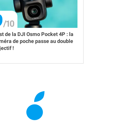
9
st de la DJI Osmo Pocket 4P : la
méra de poche passe au double
ectif !