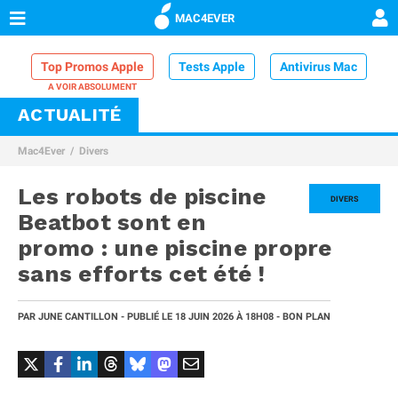
MAC4EVER
Top Promos Apple
Tests Apple
Antivirus Mac
ACTUALITÉ
VPN Mac
Chargeur iPhone
Nettoyeur Mac
Mac4Ever
Divers
Comparatif iPhone
Dock Thunderbolt
Les robots de piscine
DIVERS
Beatbot sont en
promo : une piscine propre
sans efforts cet été !
PAR
JUNE CANTILLON
- PUBLIÉ LE
18 JUIN 2026
À 18H08
- BON PLAN