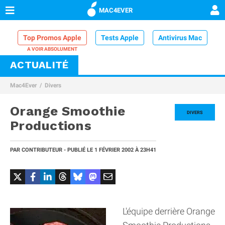
MAC4EVER
Top Promos Apple
Tests Apple
Antivirus Mac
ACTUALITÉ
VPN Mac
Chargeur iPhone
Nettoyeur Mac
Mac4Ever
Divers
Comparatif iPhone
Dock Thunderbolt
Orange Smoothie
DIVERS
Productions
PAR
CONTRIBUTEUR
- PUBLIÉ LE
1 FÉVRIER 2002
À 23H41
L'équipe derrière Orange