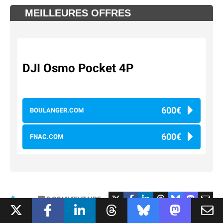
MEILLEURES OFFRES
DJI Osmo Pocket 4P
600€
BOULANGER.COM
600€
FNAC.COM
#osmopocket4P
0
COMMENTAIRE
#DJI