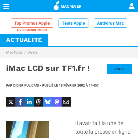
MAC4EVER
Top Promos Apple
Tests Apple
Antivirus Mac
ACTUALITÉ
VPN Mac
Chargeur iPhone
Nettoyeur Mac
Mac4Ever
Divers
Comparatif iPhone
Dock Thunderbolt
iMac LCD sur TF1.fr !
DIVERS
PAR
DIDIER PULICANI
- PUBLIÉ LE
18 FÉVRIER 2002
À 14H57
Il avait fait la une de
toute la presse en ligne