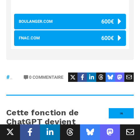
600€
BOULANGER.COM
600€
FNAC.COM
#osmopocket4P
0
COMMENTAIRE
#DJI
Cette fonction de
IA
ChatGPT devient
illimitée pour tous