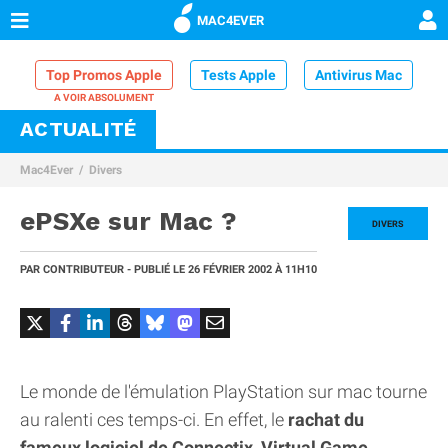
MAC4EVER
Top Promos Apple
Tests Apple
Antivirus Mac
ACTUALITÉ
VPN Mac
Chargeur iPhone
Nettoyeur Mac
Mac4Ever
Divers
Comparatif iPhone
Dock Thunderbolt
ePSXe sur Mac ?
DIVERS
PAR
CONTRIBUTEUR
- PUBLIÉ LE
26 FÉVRIER 2002
À 11H10
Le monde de l'émulation PlayStation sur mac tourne
au ralenti ces temps-ci. En effet, le
rachat du
fameux logiciel de Connectix, Virtual Game