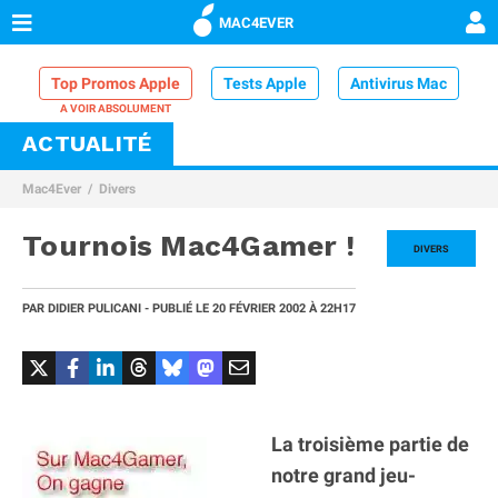
MAC4EVER
Top Promos Apple
Tests Apple
Antivirus Mac
ACTUALITÉ
VPN Mac
Chargeur iPhone
Nettoyeur Mac
Mac4Ever
Divers
Comparatif iPhone
Dock Thunderbolt
Tournois Mac4Gamer !
DIVERS
PAR
DIDIER PULICANI
- PUBLIÉ LE
20 FÉVRIER 2002
À 22H17
La troisième partie de
notre grand jeu-