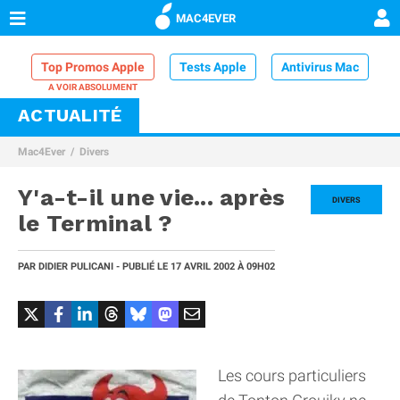
MAC4EVER
Top Promos Apple
Tests Apple
Antivirus Mac
ACTUALITÉ
VPN Mac
Chargeur iPhone
Nettoyeur Mac
Mac4Ever
Divers
Comparatif iPhone
Dock Thunderbolt
Y'a-t-il une vie... après
DIVERS
le Terminal ?
PAR
DIDIER PULICANI
- PUBLIÉ LE
17 AVRIL 2002
À 09H02
Les cours particuliers