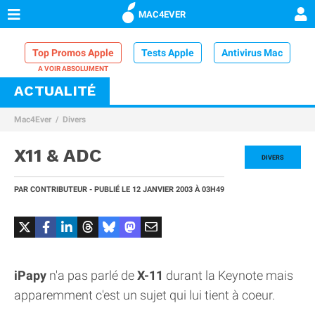
MAC4EVER
Top Promos Apple
Tests Apple
Antivirus Mac
ACTUALITÉ
VPN Mac
Chargeur iPhone
Nettoyeur Mac
Mac4Ever
Divers
Comparatif iPhone
Dock Thunderbolt
X11 & ADC
DIVERS
PAR
CONTRIBUTEUR
- PUBLIÉ LE
12 JANVIER 2003
À 03H49
iPapy
n'a pas parlé de
X-11
durant la Keynote mais
apparemment c'est un sujet qui lui tient à coeur.