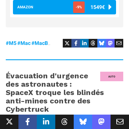
1549€
AMAZON
-9%
#M5
#Mac
#MacBookAir
#Promo
Évacuation d'urgence
AUTO
des astronautes :
SpaceX troque les blindés
anti-mines contre des
Cybertruck
PAR
VINCENT LAUTIER
- PUBLIÉ LE
6 AOÛT 2026
À 11H44