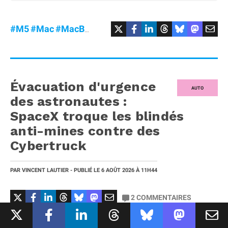
#M5
#Mac
#MacBookAir
#Promo
Évacuation d'urgence
AUTO
des astronautes :
SpaceX troque les blindés
anti-mines contre des
Cybertruck
PAR
VINCENT LAUTIER
- PUBLIÉ LE
6 AOÛT 2026
À 11H44
2
COMMENTAIRES