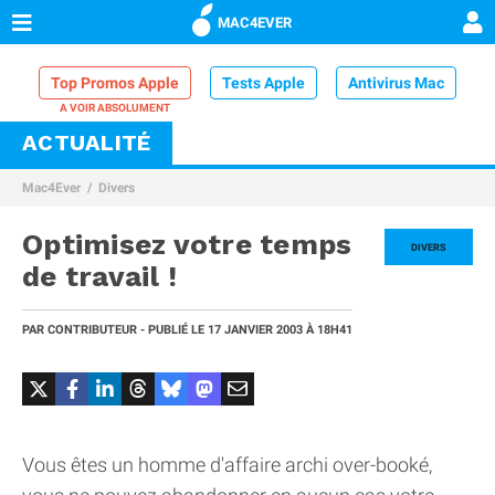
MAC4EVER
Top Promos Apple
Tests Apple
Antivirus Mac
ACTUALITÉ
VPN Mac
Chargeur iPhone
Nettoyeur Mac
Mac4Ever
Divers
Comparatif iPhone
Dock Thunderbolt
Optimisez votre temps
DIVERS
de travail !
PAR
CONTRIBUTEUR
- PUBLIÉ LE
17 JANVIER 2003
À 18H41
Vous êtes un homme d'affaire archi over-booké,