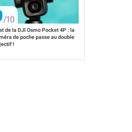
9
st de la DJI Osmo Pocket 4P : la
méra de poche passe au double
ectif !