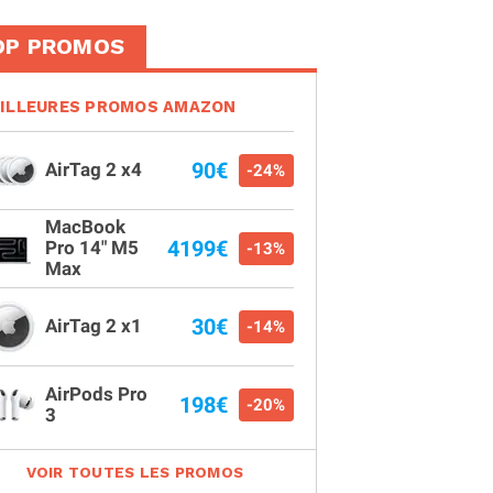
OP PROMOS
ILLEURES PROMOS AMAZON
90€
AirTag 2 x4
-24%
MacBook
4199€
Pro 14" M5
-13%
Max
30€
AirTag 2 x1
-14%
AirPods Pro
198€
-20%
3
VOIR TOUTES LES PROMOS