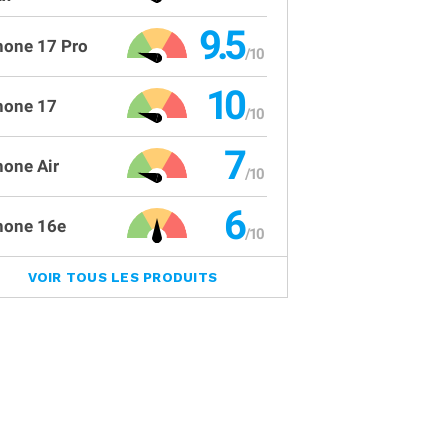
9.5
hone 17 Pro
10
hone 17
7
hone Air
6
hone 16e
VOIR TOUS LES PRODUITS