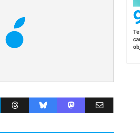
Te
ca
obj