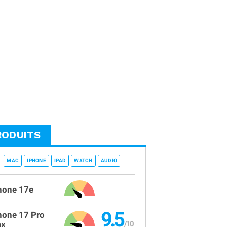
RODUITS
MAC
IPHONE
IPAD
WATCH
AUDIO
hone 17e
9.5
hone 17 Pro
x