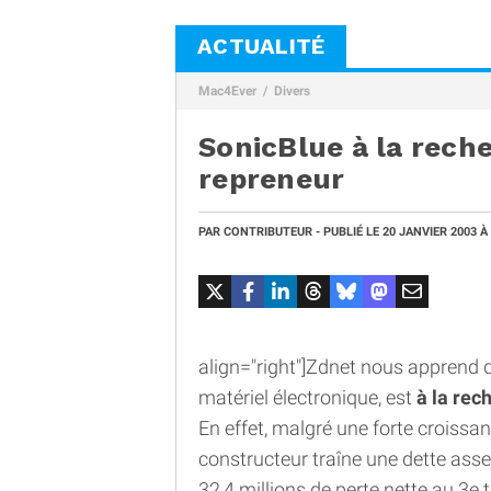
ACTUALITÉ
Mac4Ever
Divers
SonicBlue à la rech
repreneur
PAR
CONTRIBUTEUR
- PUBLIÉ LE
20 JANVIER 2003
À
align="right"]Zdnet nous apprend
matériel électronique, est
à la rec
En effet, malgré une forte croissan
constructeur traîne une dette asse
32,4 millions de perte nette au 3e 