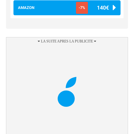
140€
AMAZON
-7%