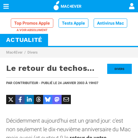
MAC4EVER
Top Promos Apple
Tests Apple
Antivirus Mac
ACTUALITÉ
VPN Mac
Chargeur iPhone
Nettoyeur Mac
Mac4Ever
Divers
Comparatif iPhone
Dock Thunderbolt
Le retour du techos…
DIVERS
PAR
CONTRIBUTEUR
- PUBLIÉ LE
24 JANVIER 2003
À 19H07
Décidemment aujourd'hui est un grand jour: c'est
non seulement le dix-neuvième anniversaire du Mac
mais aussi (et surtout !) le
retour de votre