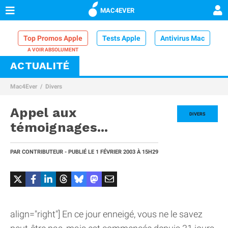
MAC4EVER
Top Promos Apple
Tests Apple
Antivirus Mac
ACTUALITÉ
VPN Mac
Chargeur iPhone
Nettoyeur Mac
Mac4Ever
Divers
Comparatif iPhone
Dock Thunderbolt
Appel aux
DIVERS
témoignages...
PAR
CONTRIBUTEUR
- PUBLIÉ LE
1 FÉVRIER 2003
À 15H29
align="right"] En ce jour enneigé, vous ne le savez