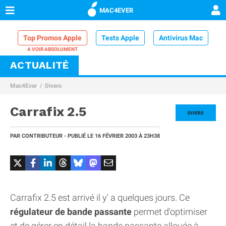
MAC4EVER
Top Promos Apple
Tests Apple
Antivirus Mac
ACTUALITÉ
VPN Mac
Chargeur iPhone
Nettoyeur Mac
Mac4Ever
Divers
Comparatif iPhone
Dock Thunderbolt
Carrafix 2.5
DIVERS
PAR
CONTRIBUTEUR
- PUBLIÉ LE
16 FÉVRIER 2003
À 23H38
Carrafix 2.5 est arrivé il y' a quelques jours. Ce
régulateur de bande passante
permet d'optimiser
et de gérer en détail la bande passante allouée à