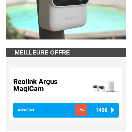
MEILLEURE OFFRE
Reolink Argus
MagiCam
140€
AMAZON
-7%