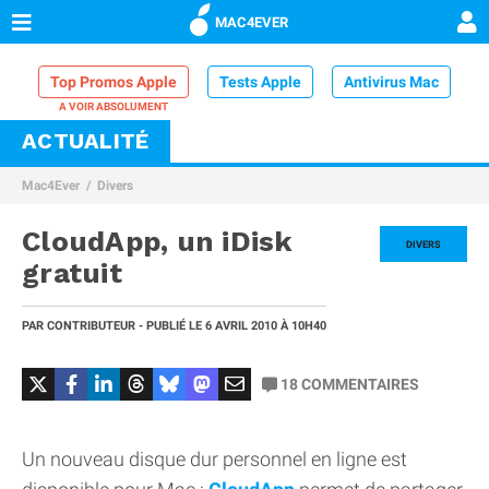
MAC4EVER
Top Promos Apple
Tests Apple
Antivirus Mac
ACTUALITÉ
VPN Mac
Chargeur iPhone
Nettoyeur Mac
Mac4Ever
Divers
Comparatif iPhone
Dock Thunderbolt
CloudApp, un iDisk
DIVERS
gratuit
PAR
CONTRIBUTEUR
- PUBLIÉ LE
6 AVRIL 2010
À 10H40
18
COMMENTAIRES
Un nouveau disque dur personnel en ligne est