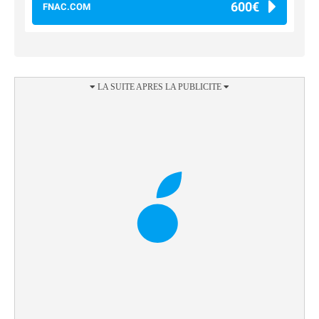
600€
FNAC.COM