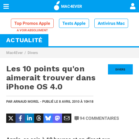
MAC4EVER
Top Promos Apple
Tests Apple
Antivirus Mac
ACTUALITÉ
VPN Mac
Chargeur iPhone
Nettoyeur Mac
Mac4Ever
Divers
Comparatif iPhone
Dock Thunderbolt
Les 10 points qu'on
DIVERS
aimerait trouver dans
iPhone OS 4.0
PAR
ARNAUD MOREL
- PUBLIÉ LE
8 AVRIL 2010
À 10H18
94
COMMENTAIRES