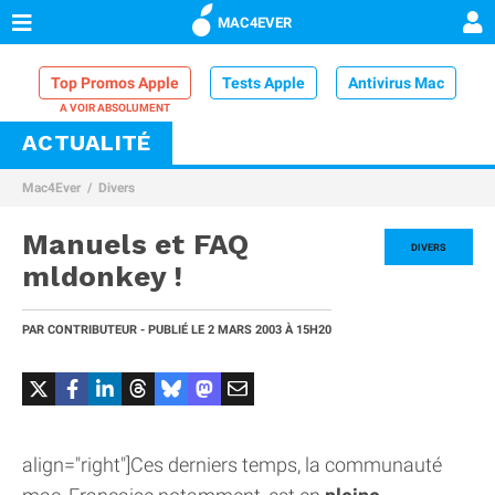
MAC4EVER
Top Promos Apple
Tests Apple
Antivirus Mac
ACTUALITÉ
VPN Mac
Chargeur iPhone
Nettoyeur Mac
Mac4Ever
Divers
Comparatif iPhone
Dock Thunderbolt
Manuels et FAQ
DIVERS
mldonkey !
PAR
CONTRIBUTEUR
- PUBLIÉ LE
2 MARS 2003
À 15H20
align="right"]Ces derniers temps, la communauté