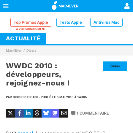
MAC4EVER
Top Promos Apple
Tests Apple
Antivirus Mac
ACTUALITÉ
VPN Mac
Chargeur iPhone
Nettoyeur Mac
Mac4Ever
Divers
Comparatif iPhone
Dock Thunderbolt
WWDC 2010 :
DIVERS
développeurs,
rejoignez-nous !
PAR
DIDIER PULICANI
- PUBLIÉ LE
5 MAI 2010
À 14H06
1
COMMENTAIRE