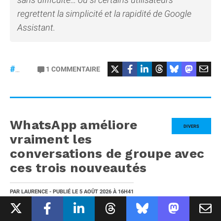
regrettent la simplicité et la rapidité de Google
Assistant.
#GoogleAssistant
#Siri
1
COMMENTAIRE
#Gemini
WhatsApp améliore
DIVERS
vraiment les
conversations de groupe avec
ces trois nouveautés
PAR
LAURENCE
- PUBLIÉ LE
5 AOÛT 2026
À 16H41
1
COMMENTAIRE