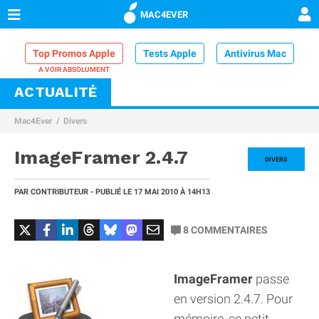
MAC4EVER
Top Promos Apple
Tests Apple
Antivirus Mac
ACTUALITÉ
VPN Mac
Chargeur iPhone
Nettoyeur Mac
Mac4Ever
Divers
Comparatif iPhone
Dock Thunderbolt
ImageFramer 2.4.7
DIVERS
PAR
CONTRIBUTEUR
- PUBLIÉ LE
17 MAI 2010
À 14H13
8
COMMENTAIRES
ImageFramer
passe
en version 2.4.7. Pour
mémoire, ce petit