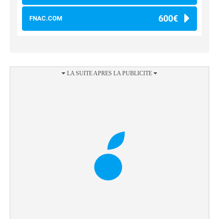
600€
FNAC.COM