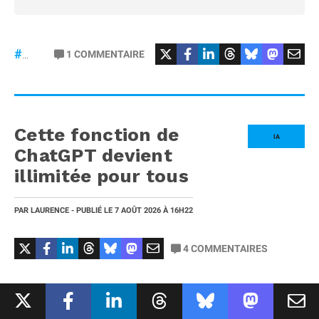
#osmopocket4P
1
COMMENTAIRE
#DJI
Cette fonction de
IA
ChatGPT devient
illimitée pour tous
PAR
LAURENCE
- PUBLIÉ LE
7 AOÛT 2026
À 16H22
4
COMMENTAIRES
OpenAI
prépare
un changement important pour
les utilisateurs gratuits de ChatGPT. Après avoir