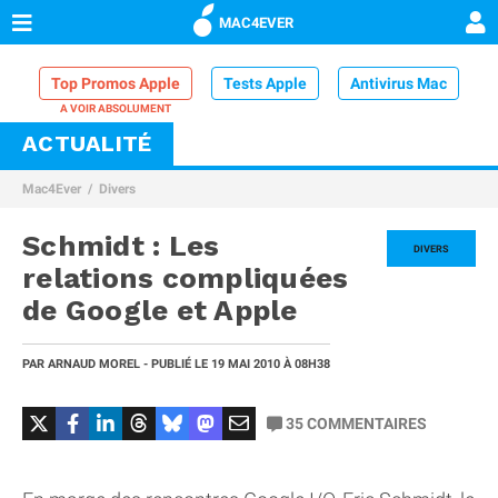
MAC4EVER
Top Promos Apple
Tests Apple
Antivirus Mac
ACTUALITÉ
VPN Mac
Chargeur iPhone
Nettoyeur Mac
Mac4Ever
Divers
Comparatif iPhone
Dock Thunderbolt
Schmidt : Les
DIVERS
relations compliquées
de Google et Apple
PAR
ARNAUD MOREL
- PUBLIÉ LE
19 MAI 2010
À 08H38
35
COMMENTAIRES